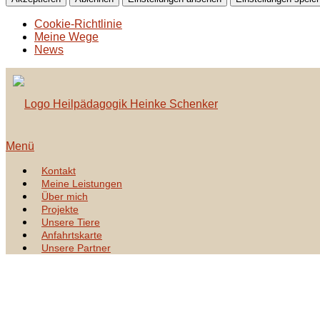
Cookie-Richtlinie
Meine Wege
News
Zum
Inhalt
springen
Menü
Kontakt
Meine Leistungen
Über mich
Projekte
Unsere Tiere
Anfahrtskarte
Unsere Partner