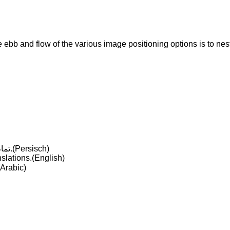
ebb and flow of the various image positioning options is to n
تمام پیشنهادات من با ترجمه انگلیسی ، عربی و فارسی امکان پذیر است.(Persisch)
nslations.(English)
جميع عروضي ممكنة مع ترجمة باللغة الإنجليزية والعربية.(Arabic)