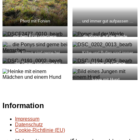
Pferd mit Fohlen
… und immer gut aufpassen …
… mit dem Esel unterwegs …
… die Ponys auf der Weide …
… die Ponys sind gerne bei
… Kühe und Bullen sind immer
Menschen …
neugierig ..
… die Ziegen sind immer für
… die Hühner im Gehege …
einen kleinen Streit zu haben …
Junge mit Hund
Information
Impressum
Datenschutz
Cookie-Richtlinie (EU)