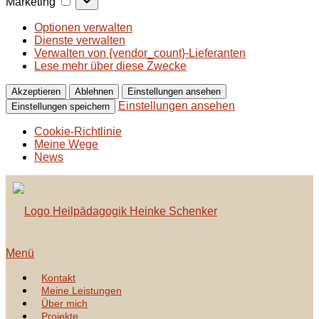
Marketing
Optionen verwalten
Dienste verwalten
Verwalten von {vendor_count}-Lieferanten
Lese mehr über diese Zwecke
Akzeptieren
Ablehnen
Einstellungen ansehen
Einstellungen ansehen
Einstellungen speichern
Cookie-Richtlinie
Meine Wege
News
Zum
Inhalt
springen
Menü
Kontakt
Meine Leistungen
Über mich
Projekte