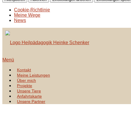
Cookie-Richtlinie
Meine Wege
News
Zum
Inhalt
springen
Menü
Kontakt
Meine Leistungen
Über mich
Projekte
Unsere Tiere
Anfahrtskarte
Unsere Partner